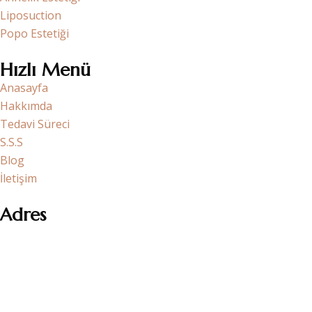
Liposuction
Popo Estetiği
Hızlı Menü
Anasayfa
Hakkımda
Tedavi Süreci
S.S.S
Blog
İletişim
Adres
Kısım mah. Çobançeşme E-5 Yan Yol, Ataköy Towers A Blok
No:20/1 K:15 D:182 Bakırköy – İstanbul
+90 501 071 0110
info@fundaakoz.com