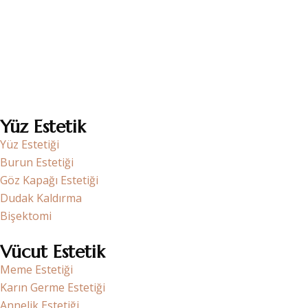
Op. Dr. Funda Aköz, Plastik ve Rekonstruktif Cerrahi
alanında uzmanlaşmış deneyimli bir cerrah olarak estetik ve
onarıcı cerrahi işlemlerle hastalarının yaşam kalitesini
artırmayı hedefler.
Yüz Estetik
Yüz Estetiği
Burun Estetiği
Göz Kapağı Estetiği
Dudak Kaldırma
Bişektomi
Vücut Estetik
Meme Estetiği
Karın Germe Estetiği
Annelik Estetiği