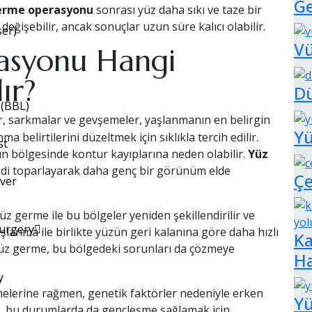
Ge
erme operasyonu
sonrası yüz daha sıkı ve taze bir
eğişebilir, ancak sonuçlar uzun süre kalıcı olabilir.
ser)
Vü
asyonu Hangi
ır?
Dü
 (BBL)
lar, sarkmalar ve gevşemeler, yaşlanmanın en belirgin
Yü
a belirtilerini düzeltmek için sıklıkla tercih edilir.
st
un bölgesinde kontur kayıplarına neden olabilir.
Yüz
ldi toparlayarak daha genç bir görünüm elde
Ç
ver
üz germe ile bu bölgeler yeniden şekillendirilir ve
Surgery
lanma ile birlikte yüzün geri kalanına göre daha hızlı
Ka
 yüz germe, bu bölgedeki sorunları da çözmeye
Ha
y
melerine rağmen, genetik faktörler nedeniyle erken
Y
e, bu durumlarda da gençleşme sağlamak için