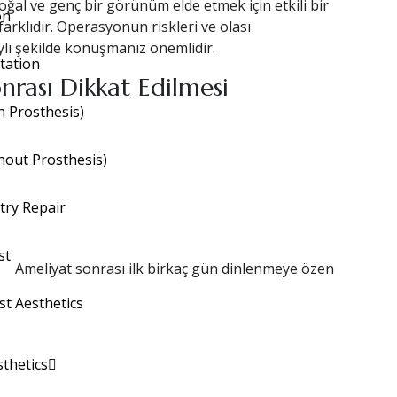
Doğal ve genç bir görünüm elde etmek için etkili bir
on
arklıdır. Operasyonun riskleri ve olası
ylı şekilde konuşmanız önemlidir.
tation
rası Dikkat Edilmesi
h Prosthesis)
thout Prosthesis)
ry Repair
st
Ameliyat sonrası ilk birkaç gün dinlenmeye özen
st Aesthetics
thetics