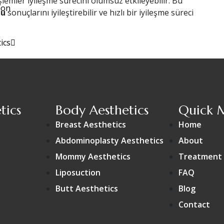
işlemler iyileşme sürecini olumsuz etkileyebilir. Bu
ion
nu
sonuçlarını iyileştirebilir ve hızlı bir iyileşme süreci
ics
in
ions
tics
Body Aesthetics
Quick 
Breast Aesthetics
Home
ir-face-neck)
Abdominoplasty Aesthetics
About
Mommy Aesthetics
Treatment 
Liposuction
FAQ
Butt Aesthetics
Blog
s
Contact
s