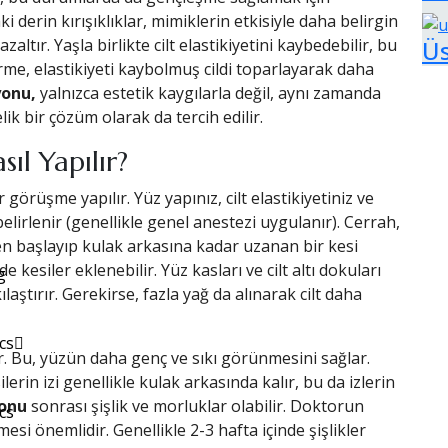
ki derin kırışıklıklar, mimiklerin etkisiyle daha belirgin
Üs
altır. Yaşla birlikte cilt elastikiyetini kaybedebilir, bu
rme, elastikiyeti kaybolmuş cildi toparlayarak daha
onu,
yalnızca estetik kaygılarla değil, aynı zamanda
ik bir çözüm olarak da tercih edilir.
l Yapılır?
örüşme yapılır. Yüz yapınız, cilt elastikiyetiniz ve
belirlenir (genellikle genel anestezi uygulanır). Cerrah,
den başlayıp kulak arkasına kadar uzanan bir kesi
kesiler eklenebilir. Yüz kasları ve cilt altı dokuları
g
aştırır. Gerekirse, fazla yağ da alınarak cilt daha
cs
nır. Bu, yüzün daha genç ve sıkı görünmesini sağlar.
ilerin izi genellikle kulak arkasında kalır, bu da izlerin
yonu
sonrası şişlik ve morluklar olabilir. Doktorun
cs
esi önemlidir. Genellikle 2-3 hafta içinde şişlikler