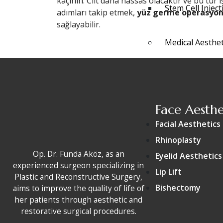
kaçının. Cilt daha hassas olacaktır ve bu tür 
Stem Cell Inject
adımları takip etmek,
yüz germe operasyo
sağlayabilir.
Medical Aesthet
Botulinum Tox
Filling Applicat
Face Aesthe
Facial Aesthetics
Mesotherapy(ha
Rhinoplasty
Op. Dr. Funda Aköz, as an
Eyelid Aesthetics
Rhinoplasty
experienced surgeon specializing in
Lip Lift
Plastic and Reconstructive Surgery,
Bishectomy
aims to improve the quality of life of
Facial Aesthetic
her patients through aesthetic and
restorative surgical procedures.
Eyelid Aesthetic