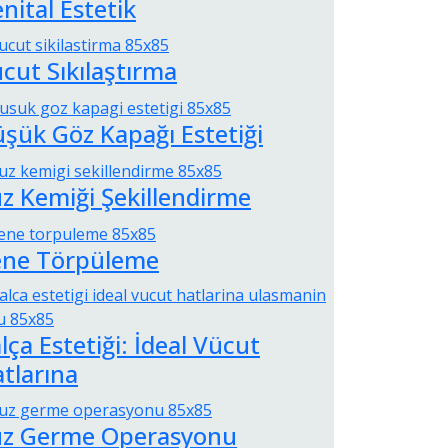
nital Estetik
cut Sıkılaştırma
şük Göz Kapağı Estetiği
z Kemiği Şekillendirme
ene Törpüleme
lça Estetiği: İdeal Vücut
tlarına
üz Germe Operasyonu