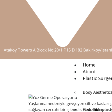
Atakoy Towers A Block No:20/1 F:15 D:182 Bakirkoy/Istan
Home
About
Plastic Surge
Body Aesthetic
Yaşlanma nedeniyle gevşeyen cilt ve kasları
sağlayan cerrahi bir işlemdir. Genellikle yüz
Abdominoplast