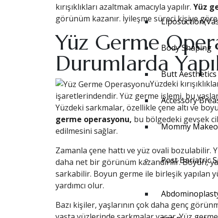
kırışıklıkları azaltmak amacıyla yapılır.
Yüz g
görünüm kazanır. İyileşme süreci kişiye göre d
Liposuction(Va
Yüz Germe Oper
Body Shaping
Durumlarda Yapıl
Butt Aesthetics
Yüzdeki kırışıklık
işaretlerindendir. Yüz germe işlemi, bu yaşlanm
Accessory Brea
Yüzdeki sarkmalar, özellikle çene altı ve boy
germe operasyonu,
bu bölgedeki gevşek ci
Mommy Makeo
edilmesini sağlar.
Zamanla çene hattı ve yüz ovali bozulabilir. Y
Post Bariatric 
daha net bir görünüm kazandırılır. Boyun, yaş
sarkabilir. Boyun germe ile birleşik yapılan
yardımcı olur.
Abdominoplast
Bazı kişiler, yaşlarının çok daha genç görün
yaşta yüzlerinde sarkmalar yaşar. Yüz germ