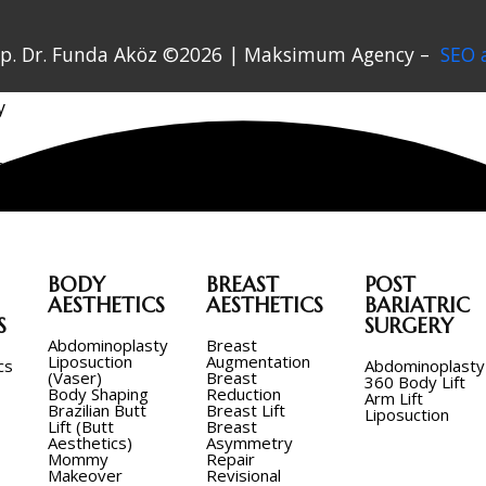
cs
of Op. Dr. Funda Aköz ©2026 | Maksimum Agency –
SEO 
y
ions
BODY
BREAST
POST
AESTHETICS
AESTHETICS
BARIATRIC
S
SURGERY
Abdominoplasty
Breast
Liposuction
Augmentation
cs
Abdominoplasty
(Vaser)
Breast
360 Body Lift
Body Shaping
Reduction
Arm Lift
Brazilian Butt
Breast Lift
Liposuction
Lift (Butt
Breast
Aesthetics)
Asymmetry
Mommy
Repair
Makeover
Revisional