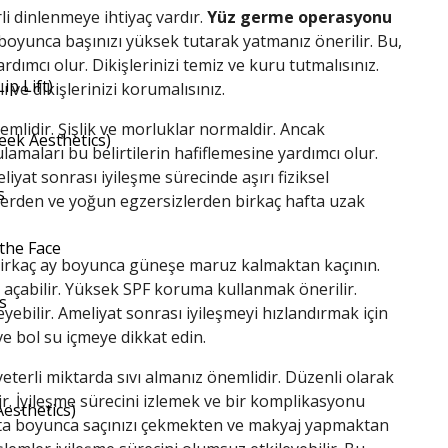
rli dinlenmeye ihtiyaç vardır.
Yüz germe operasyonu
n boyunca başınızı yüksek tutarak yatmanız önerilir. Bu,
rdımcı olur. Dikişlerinizi temiz ve kuru tutmalısınız.
ip Lift)
e dikişlerinizi korumalısınız.
emlidir. Şişlik ve morluklar normaldir. Ancak
eek Aesthetics)
aları bu belirtilerin hafiflemesine yardımcı olur.
eliyat sonrası iyileşme sürecinde aşırı fiziksel
s
etlerden ve yoğun egzersizlerden birkaç hafta uzak
 the Face
k birkaç ay boyunca güneşe maruz kalmaktan kaçının.
l açabilir. Yüksek SPF koruma kullanmak önerilir.
s
yebilir. Ameliyat sonrası iyileşmeyi hızlandırmak için
ve bol su içmeye dikkat edin.
yeterli miktarda sıvı almanız önemlidir. Düzenli olarak
. İyileşme sürecini izlemek ve bir komplikasyonu
Aesthetics)
hafta boyunca saçınızı çekmekten ve makyaj yapmaktan