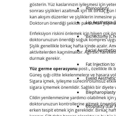
gösterin. Yüz kaslarınızın iyileşmesi için yete
Rhinoplasty
sonrası şişlikleri azaltmak için ilk birkaç gü
kan akışını düzenler ve şişliklerin inmesine ya
Lip Aesthetics (L
Doktorun önerdiği şekilde pansuman yapmalı v
Enfeksiyon riskini önlemek için hijyen çok ön
Bichectomy (Ch
doktorunuzun önerdiği soğuk kompres uygulam
Şişlik genellikle birkaç hafta içinde azalır. Am
Facial Aesthetic
aktivitelerden kaçınılmalıdır. Ağırsıkı harek
durmak gerekir.
Fat Injection to
Yüz germe operasyonu
post-
,
özellikle il
Güneş ışığı ciltte lekelenmelere ve hasara yo
Eyelid Aesthetic
Sigara içmek, iyileşme sürecini olumsuz etkile
sigara içmemek önemlidir. Sağlıklı bir diyete 
Blepharoplasty
Cildin yenilenmesine yardımcı olabilmek için 
doktorunuzun kontrollerine gitmek önemlidir
Otoplasty (Ear 
erken tespit etmek için gereklidir. Birkaç 