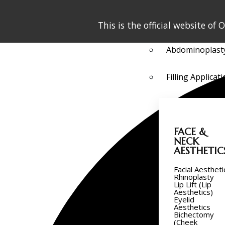
Breast Aestheti
This is the official website 
Abdominoplast
Filling Applicat
FACE &
NECK
AESTHETIC
Facial Aestheti
Rhinoplasty
Lip Lift (Lip
Aesthetics)
Eyelid
Aesthetics
Bichectomy
(Cheek