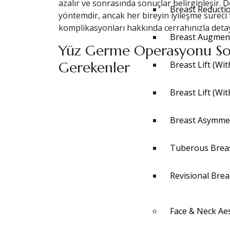
azalır ve sonrasında sonuçlar belirginleşir. 
Breast Reducti
yöntemdir, ancak her bireyin iyileşme süreci f
komplikasyonları hakkında cerrahınızla deta
Breast Augmen
Yüz Germe Operasyonu Son
Gerekenler
Breast Lift (Wit
Breast Lift (Wi
Breast Asymmet
Tuberous Brea
Revisional Brea
Face & Neck Aes