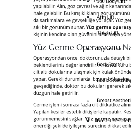
360 Body Lift
yapılabilir. Alın, göz çevresi ve ağız kenarında
hale gelebilir. Bu kırışıklıkların görünümünü az
Arm Lift
da sarkmalara ve gevşekliğe yol açar. Yüz ge
sıkı bir görünüm sunar.
Yüz germe operasy
Thigh Lift
kişinin kendine olan güvenini artırmaya yönel
Yüz Germe Operasyonu Nası
Liposuction
Operasyondan önce, doktorunuzla detaylı bir g
Back Stretch
beklentileriniz değerlendirilir. Anestezi türü 
cilt altı dokularına ulaşmak için kulak önün
yapar. Gerekli durumlarda, boyun bölgesine de 
Pubic Stretchin
gevşediğinde, doktor bu dokuları gererek sıkıl
düzgün hale getirilir.
Breast Aestheti
Germe işlemi sonrası fazla cilt dikkatlice alı
Yapılan kesiler estetik dikişlerle kapatılır. Kes
görünmemesini sağlar.
Yüz germe operas
Breast Aestheti
önerdiği şekilde iyileşme sürecine dikkat edilm