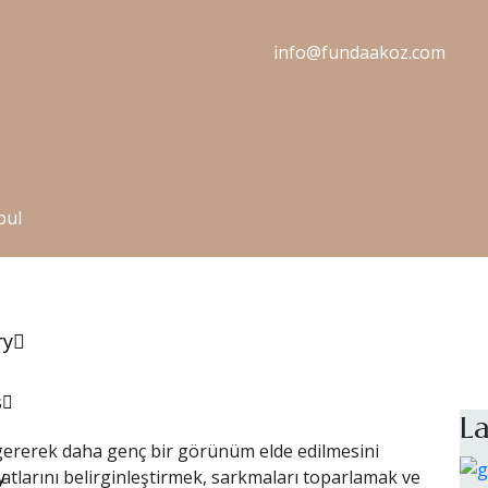
info@fundaakoz.com
bul
ry
s
La
 gererek daha genç bir görünüm elde edilmesini
 hatlarını belirginleştirmek, sarkmaları toparlamak ve
y